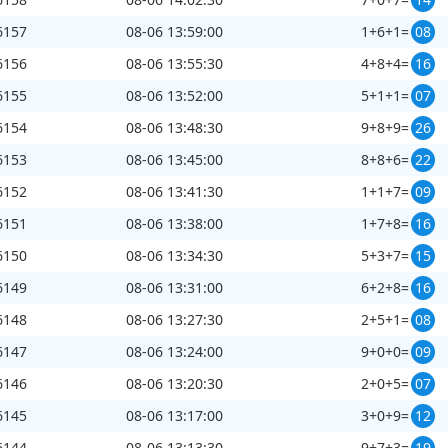
刷新
截止第
3466202
期开奖：
92
秒
6157
08-06 13:59:00
1+6+1=
08
6156
08-06 13:55:30
4+8+4=
16
6155
08-06 13:52:00
5+1+1=
07
6154
08-06 13:48:30
9+8+9=
26
6153
08-06 13:45:00
8+8+6=
22
6152
08-06 13:41:30
1+1+7=
09
6151
08-06 13:38:00
1+7+8=
16
6150
08-06 13:34:30
5+3+7=
15
6149
08-06 13:31:00
6+2+8=
16
6148
08-06 13:27:30
2+5+1=
08
6147
08-06 13:24:00
9+0+0=
09
6146
08-06 13:20:30
2+0+5=
07
6145
08-06 13:17:00
3+0+9=
12
6144
08-06 13:13:30
9+7+3=
19