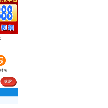
8
史结果
咪牌