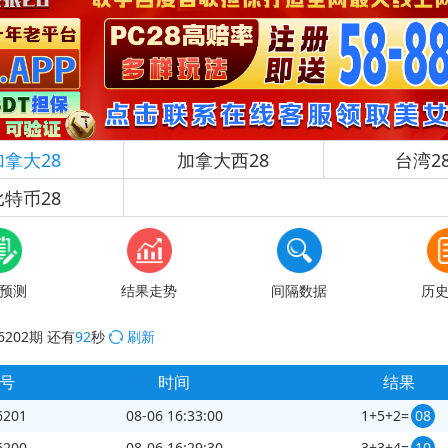
加拿大28
加拿大西28
台湾2
比特币28
预测
结果走势
间隔数据
历
6202
期
还有
92
秒
刷新
号
时间
结果
6201
08-06 16:33:00
1+5+2=
08
6200
08-06 16:29:30
3+3+4=
10