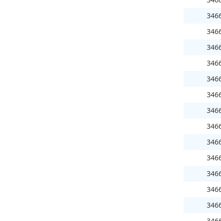
346
346
346
346
346
346
346
346
346
346
346
346
346
346