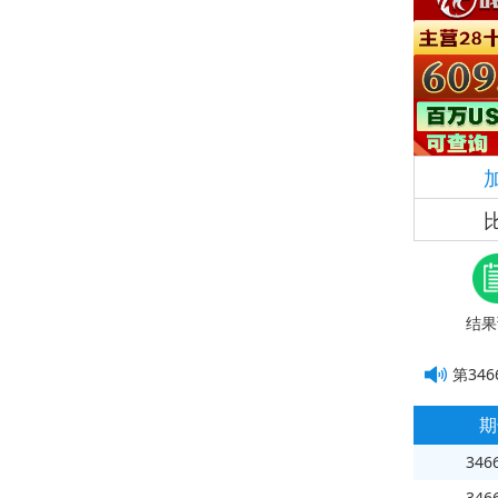
结果
第
346
期
346
346