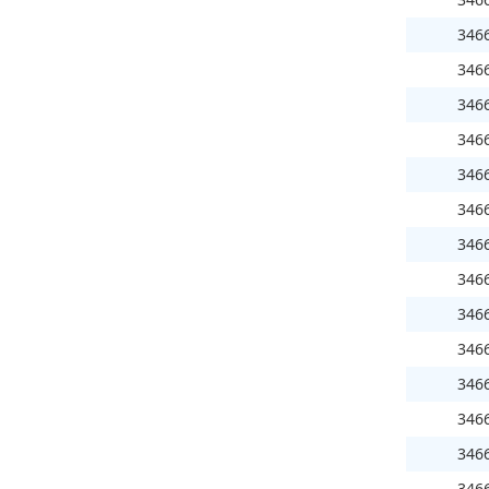
346
346
346
346
346
346
346
346
346
346
346
346
346
346