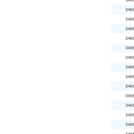
346
346
346
346
346
346
346
346
346
346
346
346
346
346